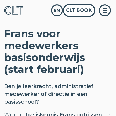
CLT BOOK
EN
Frans voor
medewerkers
basisonderwijs
(start februari)
Ben je leerkracht, administratief
medewerker of directie in een
basisschool?
Wil je je
basiskennis Frans opfrissen
om