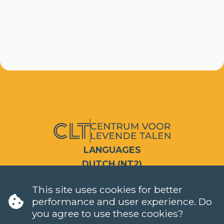
LANGUAGES
DUTCH (NT2)
CONTACT
This site uses cookies for better
FAQ
performance and user experience. Do
When do classes start?
you agree to use these cookies?
How can I register?