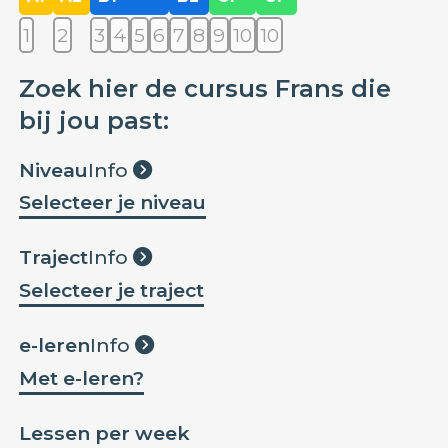
1
2
3
4
5
6
7
8
9
10
10
Zoek hier de cursus Frans die
bij jou past:
Niveau
Info
Selecteer je niveau
Traject
Info
Selecteer je traject
e-leren
Info
Met e-leren?
Lessen per week