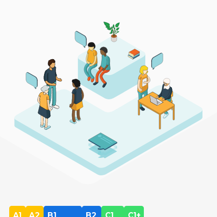
A1
A2
B1
B2
C1
C1+