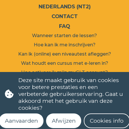
NEDERLANDS (NT2)
CONTACT
FAQ
Wanneer starten de lessen?
Hoe kan ik me inschrijven?
Kan ik (online) een niveautest afleggen?
Wat houdt een cursus met e-leren in?
Hoe activeer ik mijn myCLT account?
Deze site maakt gebruik van cookies
Welk cursusmateriaal moet ik aankopen?
voor betere prestaties en een
Hoe kan ik mijn certificaat aanvragen?
verbeterde gebruikerservaring. Gaat u
COOKIES
PRIVACYBELEID
NIEUWSBRIEF
NIEUWSBRIEF
akkoord met het gebruik van deze
NEDERLANDS (NT2)
STEL EEN VRAAG
cookies?
Aanvaarden
Afwijzen
Cookies info