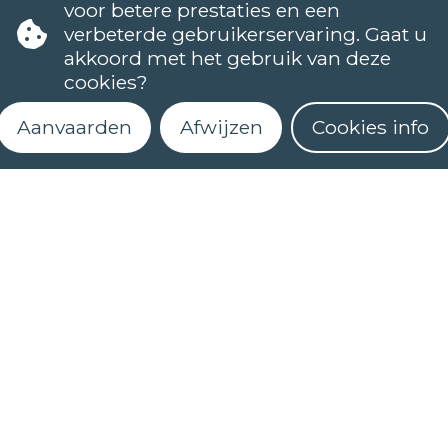
voor betere prestaties en een
verbeterde gebruikerservaring. Gaat u
akkoord met het gebruik van deze
cookies?
Aanvaarden
Afwijzen
Cookies info
TALEN
Schrijf je in voor onze nieuwsbrief
NEDERLANDS (NT2)
CONTACT
FAQ
Wanneer starten de lessen?
Hoe kan ik me inschrijven?
Kan ik (online) een niveautest afleggen?