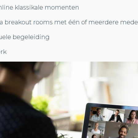
online klassikale momenten
ia breakout rooms met één of meerdere mede
duele begeleiding
erk