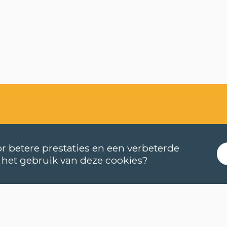
r betere prestaties en een verbeterde
 het gebruik van deze cookies?
nneer starten de lessen?
e kan ik me inschrijven?
COOKIES
 ik (online) een niveautest afleggen?
PRIVACYBELEID
NIEUWSBRIEF
t houdt een cursus met e-leren in?
NIEUWSBRIEF NEDER