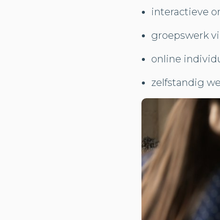
interactieve 
groepswerk v
online indivi
zelfstandig w