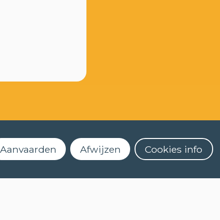
Aanvaarden
Afwijzen
Cookies info
Dekenstraat 4
3000 Leuven
016 32 56 61
LANDS (NT2)
clt@kuleuven.be