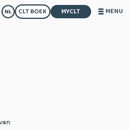
MENU
CLT BOEK
MYCLT
NL
 van