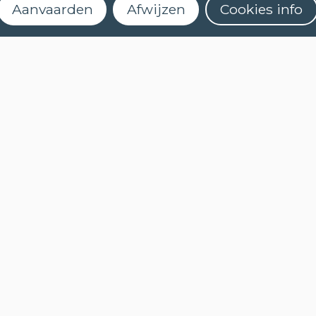
Aanvaarden
Afwijzen
Cookies info
TALEN
NEDERLANDS (NT2)
Schrijf je in voor onze
CONTACT
nieuwsbrief
FAQ
Wanneer starten de lessen?
Hoe kan ik me inschrijven?
Kan ik (online) een niveautest afleggen?
Wat houdt een cursus met e-leren in?
Hoe activeer ik mijn myCLT account?
Welk cursusmateriaal moet ik aankopen?
Hoe kan ik mijn certificaat aanvragen?
COOKIES
PRIVACYBELEID
NIEUWSBRIEF
NIEUWSBRIEF
NEDERLANDS (NT2)
STEL EEN VRAAG