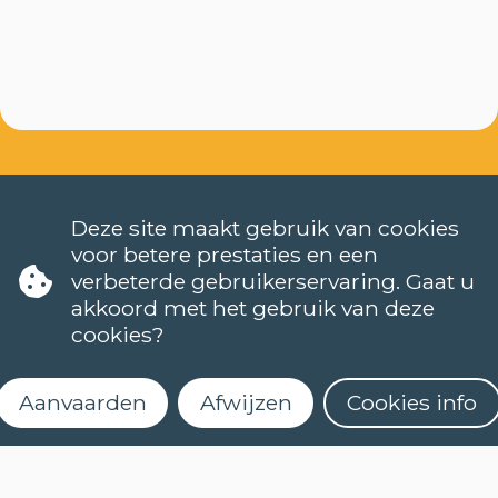
Deze site maakt gebruik van cookies
voor betere prestaties en een
verbeterde gebruikerservaring. Gaat u
akkoord met het gebruik van deze
TALEN
cookies?
NEDERLANDS (NT2)
CONTACT
FAQ
Aanvaarden
Afwijzen
Cookies info
Wanneer starten de lessen?
Hoe kan ik me inschrijven?
Kan ik (online) een niveautest afleggen?