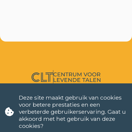
TALEN
NEDERLANDS (NT2)
Deze site maakt gebruik van cookies
voor betere prestaties en een
CONTACT
verbeterde gebruikerservaring. Gaat u
FAQ
akkoord met het gebruik van deze
Wanneer starten de lessen?
cookies?
Hoe kan ik me inschrijven?