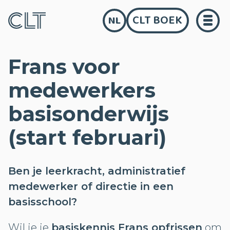
CLT BOEK
NL
Frans voor
medewerkers
basisonderwijs
(start februari)
Ben je leerkracht, administratief
medewerker of directie in een
basisschool?
Wil je je
basiskennis Frans opfrissen
om