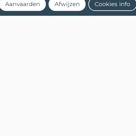
Aanvaarden
Afwijzen
Cookies info
TALEN
NEDERLANDS (NT2)
Schrijf je in voor onze
CONTACT
nieuwsbrief
FAQ
Wanneer starten de lessen?
Hoe kan ik me inschrijven?
Kan ik (online) een niveautest afleggen?
Wat houdt een cursus met e-leren in?
Hoe activeer ik mijn myCLT account?
Welk cursusmateriaal moet ik aankopen?
Hoe kan ik mijn certificaat aanvragen?
COOKIES
PRIVACYBELEID
NIEUWSBRIEF
NIEUWSBRIEF
NEDERLANDS (NT2)
STEL EEN VRAAG