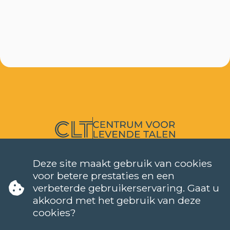
TALEN
Deze site maakt gebruik van cookies
NEDERLANDS (NT2)
voor betere prestaties en een
CONTACT
verbeterde gebruikerservaring. Gaat u
FAQ
akkoord met het gebruik van deze
Wanneer starten de lessen?
cookies?
Hoe kan ik me inschrijven?