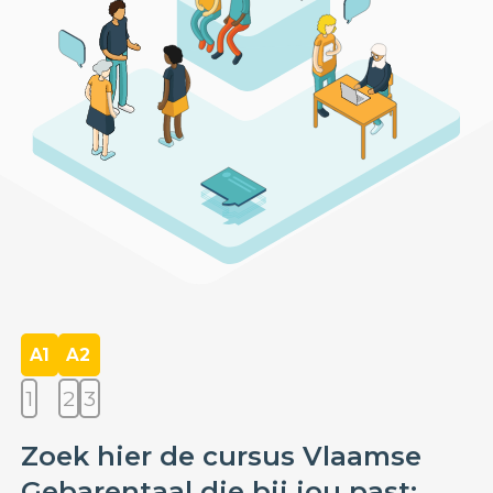
A1
A2
1
2
3
Zoek hier de cursus Vlaamse
Gebarentaal die bij jou past: