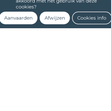
akkoord met het gebruik van deze
TALEN
cookies?
NEDERLANDS (NT2)
Aanvaarden
Afwijzen
Cookies info
CONTACT
FAQ
Wanneer starten de lessen?
Hoe kan ik me inschrijven?
Schrijf je in voor onze nieuwsbrief
Kan ik (online) een niveautest afleggen?
Wat houdt een cursus met e-leren in?
Hoe activeer ik mijn myCLT account?
Welk cursusmateriaal moet ik aankopen?
Hoe kan ik mijn certificaat aanvragen?
COOKIES
PRIVACYBELEID
NIEUWSBRIEF
NIEUWSBRIEF
NEDERLANDS (NT2)
STEL EEN VRAAG