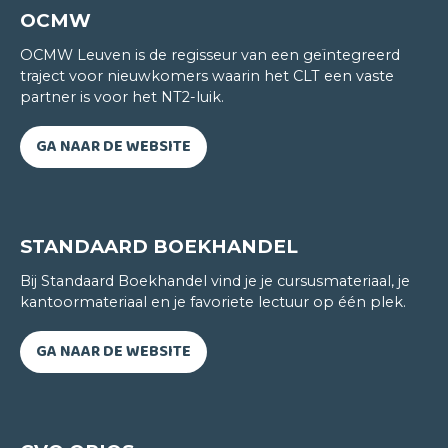
OCMW
OCMW Leuven is de regisseur van een geïntegreerd
traject voor nieuwkomers waarin het CLT een vaste
partner is voor het NT2-luik.
Ann Fontaine
ZWEEDS
GA NAAR DE WEBSITE
Met zo weinig mogelijk woorden zoveel mogelijk
zeggen; dat vat voor mij de essentie van de
Zweedse taal samen. Hun kernachtige manier van
STANDAARD BOEKHANDEL
communiceren fascineert me. Wat me het meest
Bij Standaard Boekhandel vind je je cursusmateriaal, je
opvalt in de aanpak van het CLT? Dat is de focus
kantoormateriaal en je favoriete lectuur op één plek.
die de lesgevers op communicatie leggen. In de
les besteden we uiteraard aandacht aan
GA NAAR DE WEBSITE
woordenschat en grammatica. We doen dit al
pratend, luisterend en lezend zodat we door met
elkaar in het Zweeds te praten, de taal al
spelenderwijs leren.