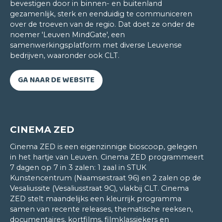
bevestigen door in binnen- en buitenland
meerdere talen bij het CLT gevolgd heb, heeft
gezamenlijk, sterk en eenduidig te communiceren
uiteraard met m'n liefde voor talen te maken maar
over de troeven van de regio. Dat doet ze onder de
ook met de aanpak van dit talencentrum. Hier
noemer 'Leuven MindGate', een
leeft taal! Hier vind je ook een cursist- en
samenwerkingsplatform met diverse Leuvense
kwaliteitsgerichte benadering. Het niveau is hoog
bedrijven, waaronder ook CLT.
maar lesgevers staan steeds weer klaar om hun
cursisten naar de eindstreep te loodsen. Dat
GA NAAR DE WEBSITE
creëert dan ook een motiverende leeromgeving.
CINEMA ZED
Cinema ZED is een eigenzinnige bioscoop, gelegen
in het hartje van Leuven. Cinema ZED programmeert
7 dagen op 7 in 3 zalen: 1 zaal in STUK
Kunstencentrum (Naamsestraat 96) en 2 zalen op de
Vesaliussite (Vesaliusstraat 9C), vlakbij CLT. Cinema
ZED stelt maandelijks een kleurrijk programma
samen van recente releases, thematische reeksen,
documentaires, kortfilms, filmklassiekers en