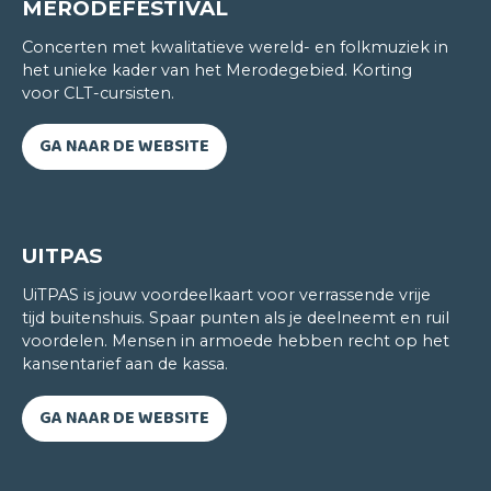
beheersen. Het CLT is voor mij de ideale plek om
MERODEFESTIVAL
m'n Engelse taalvaardigheden verder bij te
Concerten met kwalitatieve wereld- en folkmuziek in
schaven. Ik leer hier Engels op een hoog niveau
het unieke kader van het Merodegebied. Korting
praten en dit aan een zeer democratische prijs. Het
voor CLT-cursisten.
valt me op hoe we hier van die heel typische
Engelse uitdrukkingen leren die je als een echte
GA NAAR DE WEBSITE
native speaker doen klinken. And you know what:
it makes me happy.
UITPAS
UiTPAS is jouw voordeelkaart voor verrassende vrije
tijd buitenshuis. Spaar punten als je deelneemt en ruil
voordelen. Mensen in armoede hebben recht op het
kansentarief aan de kassa.
GA NAAR DE WEBSITE