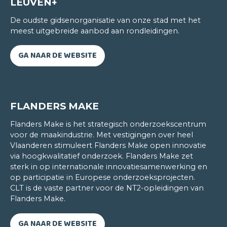
LEUVEN+
na de les m'n taalvaardigheden verder
De oudste gidsenorganisatie van onze stad met het
aanscherpen. De les stopt dus niet nadat ik het
meest uitgebreide aanbod aan rondleidingen.
klaslokaal verlaten heb. Ik heb namelijk de
mogelijkheid om me ook thuis verder bij te
GA NAAR DE WEBSITE
scholen.
Onze lesgeefster doet meer dan lesgeven. Ze
brengt haar liefde voor het Zweeds over aan ons.
Zo organiseerden we in de klas het Zweeds
FLANDERS MAKE
midsummer feest. Hierdoor gaan ook wij ons nauw
Flanders Make is het strategisch onderzoekscentrum
betrokken voelen bij de taal. En die betrokkenheid
voor de maakindustrie. Met vestigingen over heel
levert resultaten op: ze zorgt ervoor dat je
Vlaanderen stimuleert Flanders Make open innovatie
Zweeds er snel op vooruitgaat.
via hoogkwalitatief onderzoek. Flanders Make zet
sterk in op internationale innovatiesamenwerking en
op participatie in Europese onderzoeksprojecten.
CLT is de vaste partner voor de NT2-opleidingen van
Flanders Make.
GA NAAR DE WEBSITE