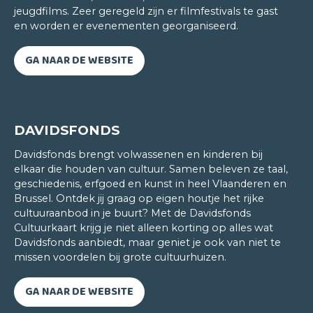
jeugdfilms. Zeer geregeld zijn er filmfestivals te gast
Hilde Goedgezelschap
en worden er evenementen georganiseerd.
DUITS/SPAANS 100% ONLINE
GA NAAR DE WEBSITE
Reeds lang droomde ik ervan om les te volgen aan
het CLT. De afstand van mijn woonplaats naar
Leuven was echter een niet te overbruggen
handicap. Gelukkig ontdekte ik in de zomer van
DAVIDSFONDS
2020 het nieuwe aanbod van cursussen 100%
Davidsfonds brengt volwassenen en kinderen bij
online.
elkaar die houden van cultuur. Samen beleven ze taal,
geschiedenis, erfgoed en kunst in heel Vlaanderen en
De combinatie van zeer kwalitatief onderwijs én
Brussel. Ontdek jij graag op eigen houtje het rijke
een dynamische en interactieve manier van
cultuuraanbod in je buurt? Met de Davidsfonds
lesgeven is een fantastische ervaring. De klemtoon
Cultuurkaart krijg je niet alleen korting op alles wat
tijdens de lessen ligt op het ‘spreken’ en dit vaak in
Davidsfonds aanbiedt, maar geniet je ook van niet te
kleine chatrooms. Zo overwin je niet alleen de
missen voordelen bij grote cultuurhuizen.
eerste drempelvrees maar leer je ook je
medestudenten goed kennen. Ondanks de
GA NAAR DE WEBSITE
fysieke afstand voelen we ons een ‘hechte’ groep.