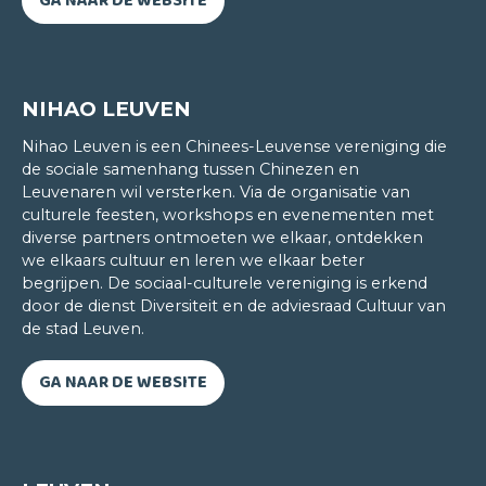
GA NAAR DE WEBSITE
NIHAO LEUVEN
Nihao Leuven is een Chinees-Leuvense vereniging die
de sociale samenhang tussen Chinezen en
Leuvenaren wil versterken. Via de organisatie van
culturele feesten, workshops en evenementen met
diverse partners ontmoeten we elkaar, ontdekken
we elkaars cultuur en leren we elkaar beter
begrijpen. De sociaal-culturele vereniging is erkend
Marc Deldime
door de dienst Diversiteit en de adviesraad Cultuur van
ENGELS, FRANS, ITALIAANS, SPAANS EN ZWEEDS
de stad Leuven.
CLT staat voor kwaliteit. Je merkt dat aan de
GA NAAR DE WEBSITE
manier waarop er les gegeven wordt, aan het
taallabo waar je de taal op de meest authentieke
manier leert en aan de online methodes die
toegepast worden. Dankzij e-learning kan ik ook