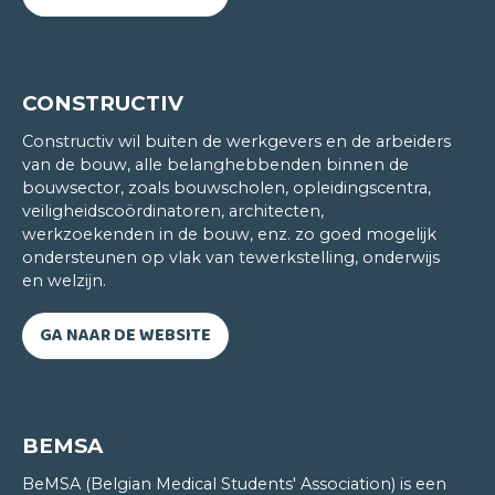
CONSTRUCTIV
Constructiv wil buiten de werkgevers en de arbeiders
Rebeca Casado
van de bouw, alle belanghebbenden binnen de
bouwsector, zoals bouwscholen, opleidingscentra,
NEDERLANDS
veiligheidscoördinatoren, architecten,
werkzoekenden in de bouw, enz. zo goed mogelijk
Ik kwam naar België omwille van de taalvariatie. Ik
ondersteunen op vlak van tewerkstelling, onderwijs
denk dat er geen betere manier is om over een
en welzijn.
land te leren dan terwijl je in het land zelf bent. In
de klas leren we ontzettend veel. Onze lesgever is
GA NAAR DE WEBSITE
gepassioneerd door haar vak. Ik wil heel graag
meer over België leren en heb nu al zin om de
andere landstalen in het CLT te studeren.
BEMSA
BeMSA (Belgian Medical Students' Association) is een