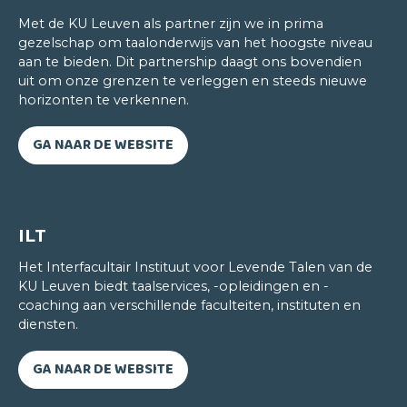
Met de KU Leuven als partner zijn we in prima
Het gecombineerd onderwijs is super. Om de
gezelschap om taalonderwijs van het hoogste niveau
veertien dagen komen we met onze klas samen.
aan te bieden. Dit partnership daagt ons bovendien
Dan krijgen we de kans om wat we via
uit om onze grenzen te verleggen en steeds nieuwe
afstandsonderwijs geleerd hebben, toe te passen
horizonten te verkennen.
in de praktijk. De leerkracht maakt dan ook tijd om
je feedback te geven. Voor mij zijn die
GA NAAR DE WEBSITE
leermomenten zeer waardevol. Ik kom te weten
waarop ik me moet concentreren en hoe ik m'n
niveau verder kan optrekken. Die feedback samen
met de leuke interactie in de klas zijn voor mij de
ILT
twee voornaamste redenen waarom ik met plezier
Het Interfacultair Instituut voor Levende Talen van de
naar het CLT kom.
KU Leuven biedt taalservices, -opleidingen en -
coaching aan verschillende faculteiten, instituten en
diensten.
GA NAAR DE WEBSITE