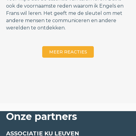
ook de voornaamste reden waarom ik Engels en
Frans wil leren. Het geeft me de sleutel om met
andere mensen te communiceren en andere
werelden te ontdekken.
MEER REACTIES
Onze partners
Godelief Ginneberge
ZWEEDS/TURKS
ASSOCIATIE KU LEUVEN