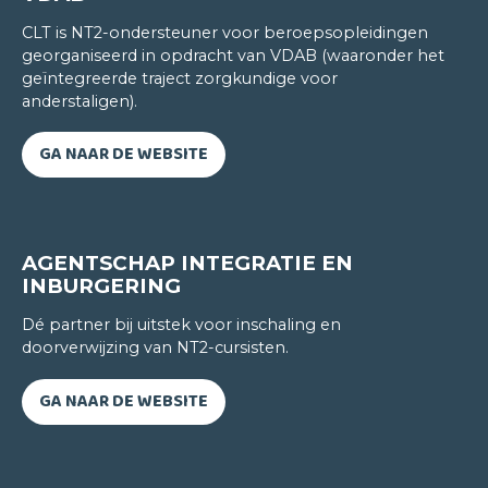
Soms denk ik dat ik in m'n vorig leven een Viking
CLT is NT2-ondersteuner voor beroepsopleidingen
geweest ben. Ik hou niet alleen van de Zweedse
georganiseerd in opdracht van VDAB (waaronder het
taal maar ook van de Zweedse no-nonsense
geïntegreerde traject zorgkundige voor
anderstaligen).
cultuur. Daarom bevallen de lessen bij het CLT me
ook erg. We leren Zweeds praten zodat we ons
GA NAAR DE WEBSITE
tijdens een bezoek aan Zweden niet geremd
voelen om een gesprek aan te gaan. Daarnaast
worden we ook geïnitieerd in een aantal Zweedse
gewoonten: het genieten van de fika - het
Zweedse vieruurtje met koffie en gebak - en de
AGENTSCHAP INTEGRATIE EN
INBURGERING
kerst- en Luciatraditie.
Dé partner bij uitstek voor inschaling en
doorverwijzing van NT2-cursisten.
GA NAAR DE WEBSITE