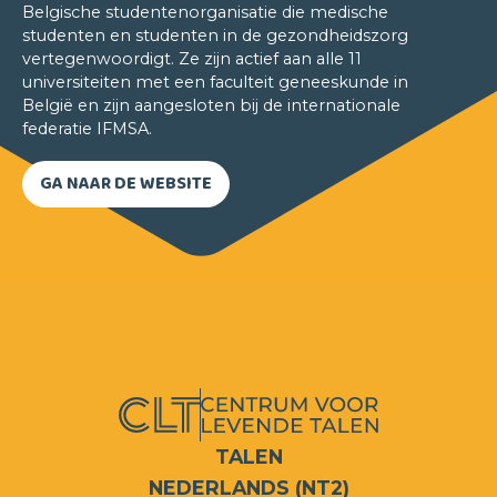
Belgische studentenorganisatie die medische
studenten en studenten in de gezondheidszorg
vertegenwoordigt. Ze zijn actief aan alle 11
universiteiten met een faculteit geneeskunde in
België en zijn aangesloten bij de internationale
federatie IFMSA.
GA NAAR DE WEBSITE
Bernadette Geutjens
DUITS, ENGELS, FRANS, JAPANS, SPAANS
Het is ondertussen al meer dan 30 jaar geleden
dat ik hier met m'n eerste taalcursus ben
begonnen. De levendige manier van lesgeven
beviel me meteen. De lesgevers betrekken je
voortdurend bij de les. Dat maakt de lessen erg
TALEN
interactief en zorgt er ook voor dat je veel
praktijkervaring opdoet.
NEDERLANDS (NT2)