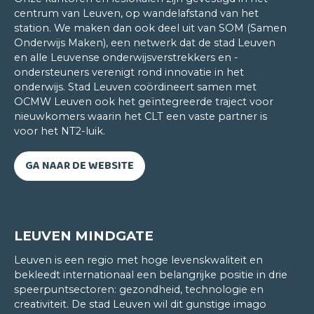
centrum van Leuven, op wandelafstand van het
station. We maken dan ook deel uit van SOM (Samen
Onderwijs Maken), een netwerk dat de stad Leuven
en alle Leuvense onderwijsverstrekkers en -
ondersteuners verenigt rond innovatie in het
onderwijs. Stad Leuven coördineert samen met
OCMW Leuven ook het geïntegreerde traject voor
nieuwkomers waarin het CLT een vaste partner is
voor het NT2-luik.
GA NAAR DE WEBSITE
Luc Dewachter
ZWEEDS/ENGELS/DUITS/ITALIAANS/GRIEKS/PORTUGEES
LEUVEN MINDGATE
Woorden, hun betekenis en etymologische
achtergrond hebben me altijd al geboeid.
Leuven is een regio met hoge levenskwaliteit en
Woorden zijn dan ook zoveel meer dan alleen
bekleedt internationaal een belangrijke positie in drie
maar woorden. Samen vormen ze taal en taal
speerpuntsectoren: gezondheid, technologie en
creativiteit. De stad Leuven wil dit gunstige imago
opent de poort naar andere culturen. Dat ik al