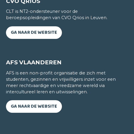
CVO QRIOS
CLT is NT2-ondersteuner voor de
beroepsopleidingen van CVO Qrios in Leuven.
GA NAAR DE WEBSITE
AFS VLAANDEREN
AFS is een non-profit organisatie die zich met
studenten, gezinnen en vrijwilligers inzet voor een
Andres Franco Morales
meer rechtvaardige en vreedzame wereld via
ENGELS
intercultureel leren en uitwisselingen.
Als kleine jongen was ik al gepassioneerd door de
GA NAAR DE WEBSITE
Engelse taal. Ik vond het heerlijk om Engelse
liedjes te vertalen. Die elegantie van het Engels
vond ik zo mooi dat ik die taal zelf ook perfect wou