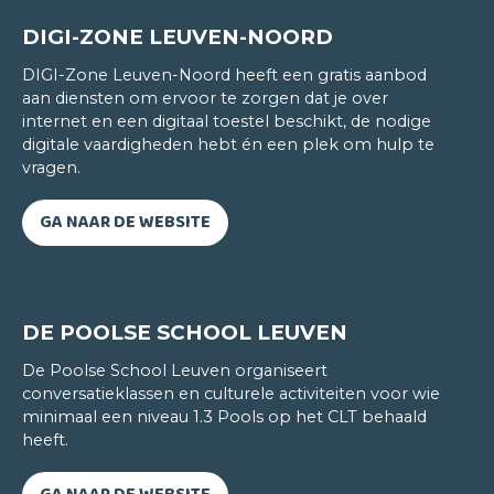
Tse Pui Yin
DIGI-ZONE LEUVEN-NOORD
FRANS
DIGI-Zone Leuven-Noord heeft een gratis aanbod
aan diensten om ervoor te zorgen dat je over
Wil je een taal leren? Dan kan ik je het CLT zonder
internet en een digitaal toestel beschikt, de nodige
meer aanraden. Dit talencentrum staat garant
digitale vaardigheden hebt én een plek om hulp te
voor kwaliteitsonderwijs. De lesgevers dagen je uit
vragen.
om je taalvaardig-heden steeds verder te
optimaliseren. Zelfs de examens zijn een
GA NAAR DE WEBSITE
verrijkende ervaring. Ze zijn niet zomaar een
formaliteit; ze zijn een interessante oefening die
erop gericht is je niveau telkens opnieuw een
trapje hoger te tillen.
DE POOLSE SCHOOL LEUVEN
Wat me nog aanspreekt in dit talencentrum? Dat
De Poolse School Leuven organiseert
is de combinatie van het hoge niveau én de
conversatieklassen en culturele activiteiten voor wie
ontspannen sfeer. Onlangs nog hebben we de
minimaal een niveau 1.3 Pools op het CLT behaald
verjaardag van een medecursist met een
heeft.
chocoladefondue gevierd. Puur plezier!