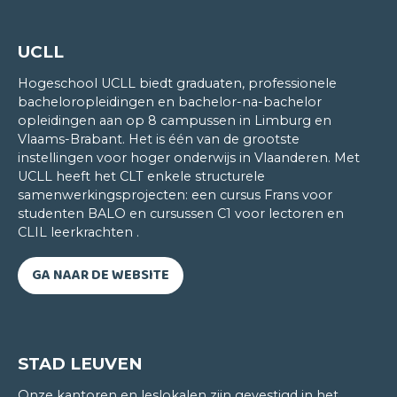
UCLL
Hogeschool UCLL biedt graduaten, professionele
bacheloropleidingen en bachelor-na-bachelor
opleidingen aan op 8 campussen in Limburg en
Tanmay Sinha
Vlaams-Brabant. Het is één van de grootste
NEDERLANDS
instellingen voor hoger onderwijs in Vlaanderen. Met
UCLL heeft het CLT enkele structurele
samenwerkingsprojecten: een cursus Frans voor
Wat ik heel aangenaam vind aan de aanpak van
studenten BALO en cursussen C1 voor lectoren en
het CLT, is dat de lesgever altijd de doeltaal
CLIL leerkrachten .
spreekt. Het is in het begin even wennen, maar na
een tijdje begrijp je het beter. Een voordeel van de
GA NAAR DE WEBSITE
vele interacties in de klas is dat je veel met andere
cursisten kan praten in de taal die we allemaal
leren en die ons allemaal verbindt. Je leert dus
niet alleen de taal onder deskundige begeleiding
STAD LEUVEN
maar je maakt ook nieuwe vrienden.
Onze kantoren en leslokalen zijn gevestigd in het