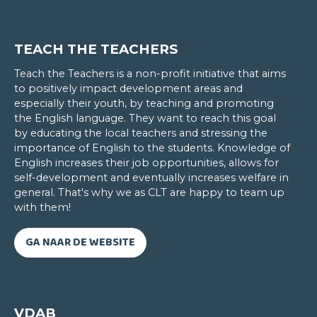
Dit is te danken aan de schitterende lesgevers en
werkt zeer motiverend.
TEACH THE TEACHERS
Kortom: Talen studeren aan het CLT kan ik alleen
maar aanraden!
Teach the Teachers is a non-profit initiative that aims
to positively impact development areas and
especially their youth, by teaching and promoting
the English language. They want to reach this goal
by educating the local teachers and stressing the
importance of English to the students. Knowledge of
English increases their job opportunities, allows for
self-development and eventually increases welfare in
general. That's why we as CLT are happy to team up
with them!
GA NAAR DE WEBSITE
Annemie Van Winckel
ZWEEDS/ZOMERCURSUS FRANS
VDAB