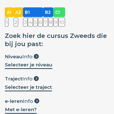
A1
A2
B1
B2
C1
1
2
3
4
5
6
7
8
9
10
Zoek hier de cursus Zweeds die
bij jou past:
Niveau
Info
Selecteer je niveau
Traject
Info
Selecteer je traject
e-leren
Info
Met e-leren?