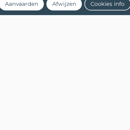
Aanvaarden
Afwijzen
Cookies info
TALEN
NEDERLANDS (NT2)
Schrijf je in voor onze
CONTACT
nieuwsbrief
FAQ
Wanneer starten de lessen?
Hoe kan ik me inschrijven?
Kan ik (online) een niveautest afleggen?
Wat houdt een cursus met e-leren in?
Hoe activeer ik mijn myCLT account?
Welk cursusmateriaal moet ik aankopen?
Hoe kan ik mijn certificaat aanvragen?
COOKIES
PRIVACYBELEID
NIEUWSBRIEF
NIEUWSBRIEF
NEDERLANDS (NT2)
STEL EEN VRAAG