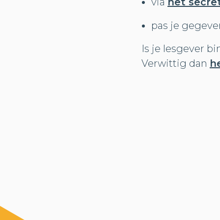
via
het secre
pas je gegeve
Is je lesgever b
Verwittig dan
h