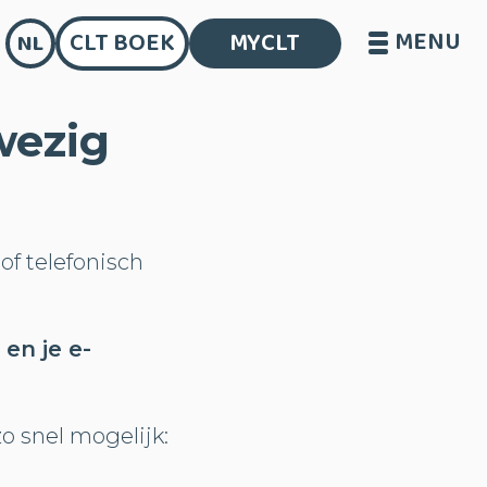
MENU
CLT BOEK
MYCLT
NL
wezig
of telefonisch
en je e-
o snel mogelijk: