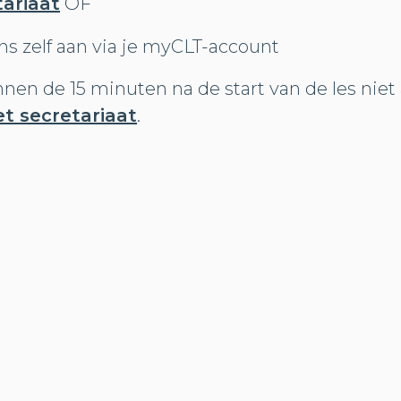
tariaat
OF
ns zelf aan via je myCLT-account
innen de 15 minuten na de start van de les nie
et secretariaat
.