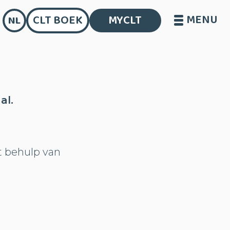
MENU
CLT BOEK
MYCLT
NL
al.
t behulp van