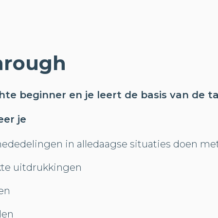
hrough
te beginner en je leert de basis van de ta
eer je
dedelingen in alledaagse situaties doen me
kte uitdrukkingen
en
len