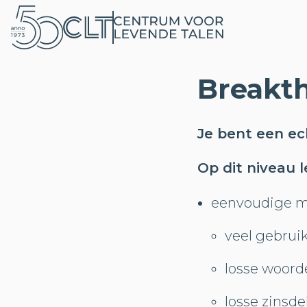
Breakt
Je bent een ech
Op dit niveau l
eenvoudige me
veel gebrui
losse woord
losse zinsde