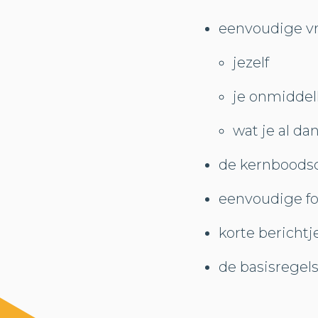
eenvoudige vr
jezelf
je onmiddel
wat je al da
de kernboodsc
eenvoudige fo
korte berichtj
de basisregel