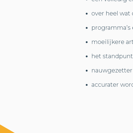
over heel wat
programma’s en
moeilijkere a
het standpunt
nauwgezetter
accurater word