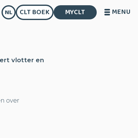
MENU
CLT BOEK
MYCLT
NL
rt vlotter en
n over