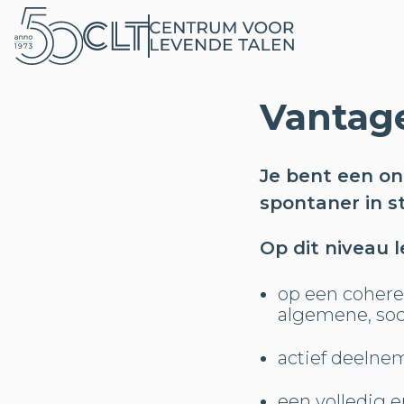
Vantag
Je bent een on
spontaner in s
Op dit niveau l
op een coher
algemene, soc
actief deelne
een volledig