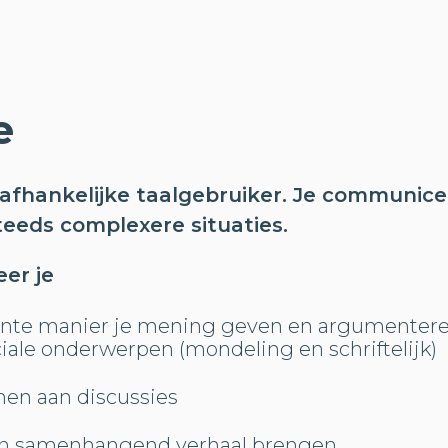
e
afhankelijke taalgebruiker. Je communicee
teeds complexere situaties.
eer je
ente manier je mening geven en argumentere
iale onderwerpen (mondeling en schriftelijk)
men aan discussies
 en samenhangend verhaal brengen