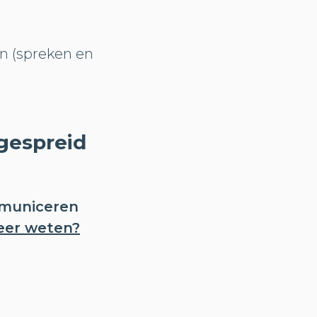
n (spreken en
 gespreid
ommuniceren
eer weten?