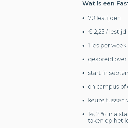
Wat is een Fa
70 lestijden
€ 2,25 / lestijd
1 les per week
gespreid over
start in septe
on campus of 
keuze tussen v
14, 2 % in afs
taken op het l