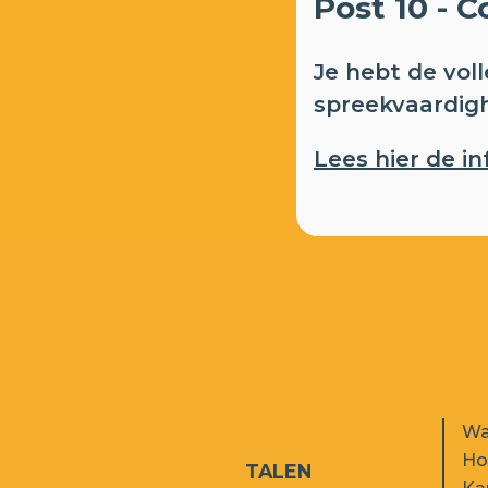
Post 10 - C
Je hebt de voll
spreekvaardigh
Lees hier de i
Wa
Ho
TALEN