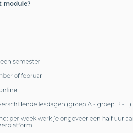
st module?
 een semester
mber of februari
online
erschillende lesdagen (groep A - groep B - ...)
tand: per week werk je ongeveer een half uur a
eerplatform.