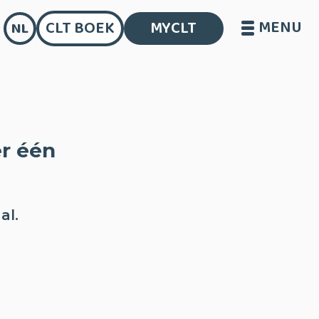
MENU
CLT BOEK
MYCLT
NL
er één
al.