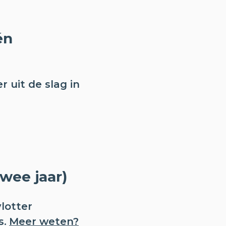
én
r uit de slag in
wee jaar)
vlotter
s.
Meer weten?